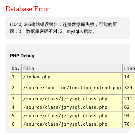
Database Error
(1040) 365建站错误警告：连接数据库失败，可能的原
因：1、数据库密码不对; 2、mysql未启动。
PHP Debug
No.
File
Line
1
/index.php
14
2
/source/function/function_extend.php
324
3
/source/class/jzmysql.class.php
211
4
/source/class/jzmysql.class.php
62
5
/source/class/jzmysql.class.php
94
6
/source/class/jzmysql.class.php
76