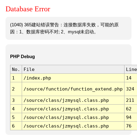
Database Error
(1040) 365建站错误警告：连接数据库失败，可能的原
因：1、数据库密码不对; 2、mysql未启动。
PHP Debug
No.
File
Line
1
/index.php
14
2
/source/function/function_extend.php
324
3
/source/class/jzmysql.class.php
211
4
/source/class/jzmysql.class.php
62
5
/source/class/jzmysql.class.php
94
6
/source/class/jzmysql.class.php
76