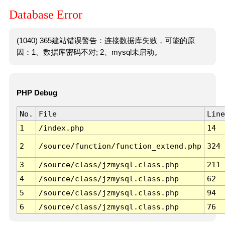
Database Error
(1040) 365建站错误警告：连接数据库失败，可能的原
因：1、数据库密码不对; 2、mysql未启动。
PHP Debug
No.
File
Line
1
/index.php
14
2
/source/function/function_extend.php
324
3
/source/class/jzmysql.class.php
211
4
/source/class/jzmysql.class.php
62
5
/source/class/jzmysql.class.php
94
6
/source/class/jzmysql.class.php
76