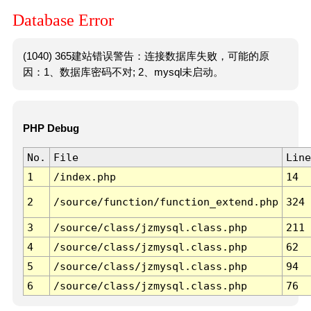
Database Error
(1040) 365建站错误警告：连接数据库失败，可能的原
因：1、数据库密码不对; 2、mysql未启动。
PHP Debug
No.
File
Line
1
/index.php
14
2
/source/function/function_extend.php
324
3
/source/class/jzmysql.class.php
211
4
/source/class/jzmysql.class.php
62
5
/source/class/jzmysql.class.php
94
6
/source/class/jzmysql.class.php
76