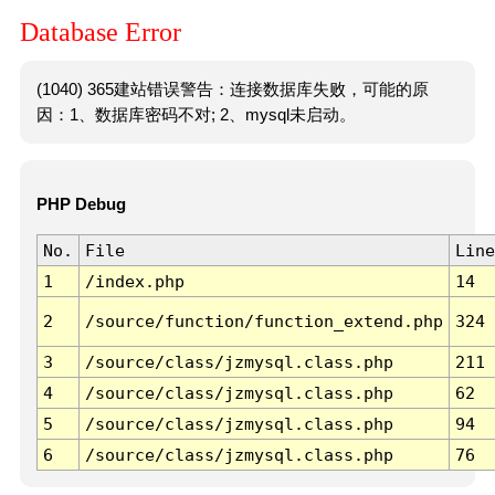
Database Error
(1040) 365建站错误警告：连接数据库失败，可能的原
因：1、数据库密码不对; 2、mysql未启动。
PHP Debug
No.
File
Line
1
/index.php
14
2
/source/function/function_extend.php
324
3
/source/class/jzmysql.class.php
211
4
/source/class/jzmysql.class.php
62
5
/source/class/jzmysql.class.php
94
6
/source/class/jzmysql.class.php
76