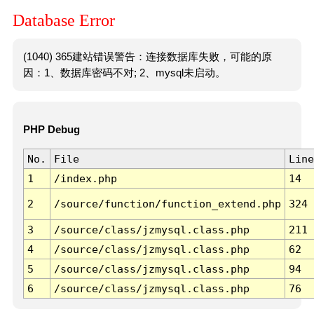
Database Error
(1040) 365建站错误警告：连接数据库失败，可能的原
因：1、数据库密码不对; 2、mysql未启动。
PHP Debug
No.
File
Line
1
/index.php
14
2
/source/function/function_extend.php
324
3
/source/class/jzmysql.class.php
211
4
/source/class/jzmysql.class.php
62
5
/source/class/jzmysql.class.php
94
6
/source/class/jzmysql.class.php
76