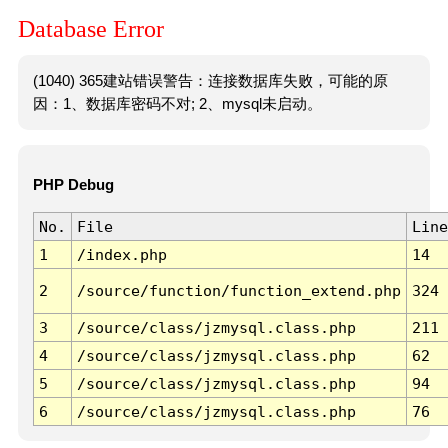
Database Error
(1040) 365建站错误警告：连接数据库失败，可能的原
因：1、数据库密码不对; 2、mysql未启动。
PHP Debug
No.
File
Line
1
/index.php
14
2
/source/function/function_extend.php
324
3
/source/class/jzmysql.class.php
211
4
/source/class/jzmysql.class.php
62
5
/source/class/jzmysql.class.php
94
6
/source/class/jzmysql.class.php
76