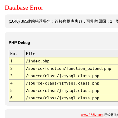
Database Error
(1040) 365建站错误警告：连接数据库失败，可能的原因：1、数
PHP Debug
No.
File
1
/index.php
2
/source/function/function_extend.php
3
/source/class/jzmysql.class.php
4
/source/class/jzmysql.class.php
5
/source/class/jzmysql.class.php
6
/source/class/jzmysql.class.php
www.365jz.com
已经将此