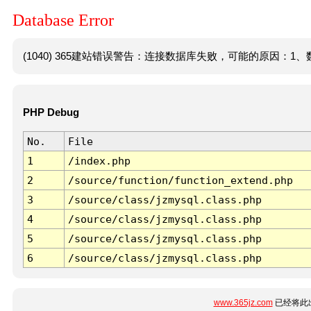
Database Error
(1040) 365建站错误警告：连接数据库失败，可能的原因：1、数
PHP Debug
No.
File
1
/index.php
2
/source/function/function_extend.php
3
/source/class/jzmysql.class.php
4
/source/class/jzmysql.class.php
5
/source/class/jzmysql.class.php
6
/source/class/jzmysql.class.php
www.365jz.com
已经将此