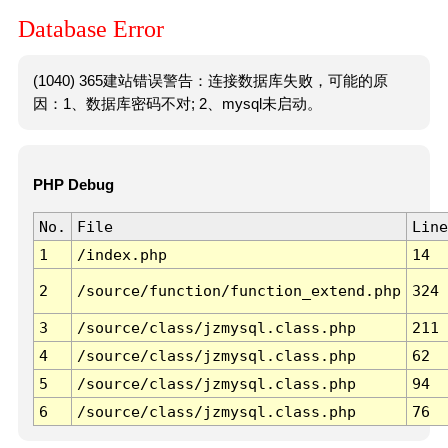
Database Error
(1040) 365建站错误警告：连接数据库失败，可能的原
因：1、数据库密码不对; 2、mysql未启动。
PHP Debug
No.
File
Line
1
/index.php
14
2
/source/function/function_extend.php
324
3
/source/class/jzmysql.class.php
211
4
/source/class/jzmysql.class.php
62
5
/source/class/jzmysql.class.php
94
6
/source/class/jzmysql.class.php
76