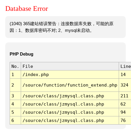
Database Error
(1040) 365建站错误警告：连接数据库失败，可能的原
因：1、数据库密码不对; 2、mysql未启动。
PHP Debug
No.
File
Line
1
/index.php
14
2
/source/function/function_extend.php
324
3
/source/class/jzmysql.class.php
211
4
/source/class/jzmysql.class.php
62
5
/source/class/jzmysql.class.php
94
6
/source/class/jzmysql.class.php
76