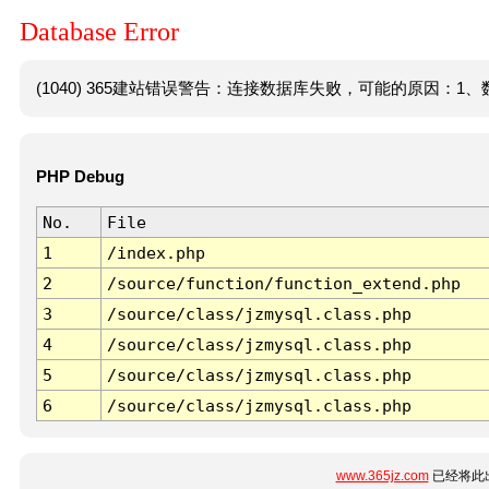
Database Error
(1040) 365建站错误警告：连接数据库失败，可能的原因：1、数
PHP Debug
No.
File
1
/index.php
2
/source/function/function_extend.php
3
/source/class/jzmysql.class.php
4
/source/class/jzmysql.class.php
5
/source/class/jzmysql.class.php
6
/source/class/jzmysql.class.php
www.365jz.com
已经将此