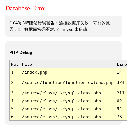
Database Error
(1040) 365建站错误警告：连接数据库失败，可能的原
因：1、数据库密码不对; 2、mysql未启动。
PHP Debug
No.
File
Line
1
/index.php
14
2
/source/function/function_extend.php
324
3
/source/class/jzmysql.class.php
211
4
/source/class/jzmysql.class.php
62
5
/source/class/jzmysql.class.php
94
6
/source/class/jzmysql.class.php
76