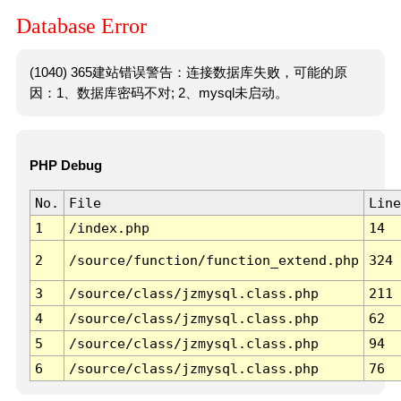
Database Error
(1040) 365建站错误警告：连接数据库失败，可能的原
因：1、数据库密码不对; 2、mysql未启动。
PHP Debug
No.
File
Line
1
/index.php
14
2
/source/function/function_extend.php
324
3
/source/class/jzmysql.class.php
211
4
/source/class/jzmysql.class.php
62
5
/source/class/jzmysql.class.php
94
6
/source/class/jzmysql.class.php
76