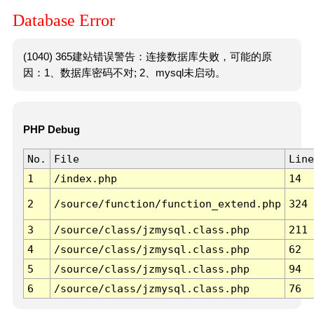
Database Error
(1040) 365建站错误警告：连接数据库失败，可能的原
因：1、数据库密码不对; 2、mysql未启动。
PHP Debug
No.
File
Line
1
/index.php
14
2
/source/function/function_extend.php
324
3
/source/class/jzmysql.class.php
211
4
/source/class/jzmysql.class.php
62
5
/source/class/jzmysql.class.php
94
6
/source/class/jzmysql.class.php
76