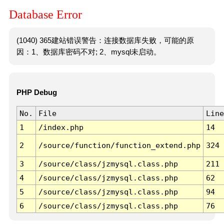
Database Error
(1040) 365建站错误警告：连接数据库失败，可能的原
因：1、数据库密码不对; 2、mysql未启动。
PHP Debug
No.
File
Line
1
/index.php
14
2
/source/function/function_extend.php
324
3
/source/class/jzmysql.class.php
211
4
/source/class/jzmysql.class.php
62
5
/source/class/jzmysql.class.php
94
6
/source/class/jzmysql.class.php
76