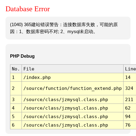
Database Error
(1040) 365建站错误警告：连接数据库失败，可能的原
因：1、数据库密码不对; 2、mysql未启动。
PHP Debug
No.
File
Line
1
/index.php
14
2
/source/function/function_extend.php
324
3
/source/class/jzmysql.class.php
211
4
/source/class/jzmysql.class.php
62
5
/source/class/jzmysql.class.php
94
6
/source/class/jzmysql.class.php
76