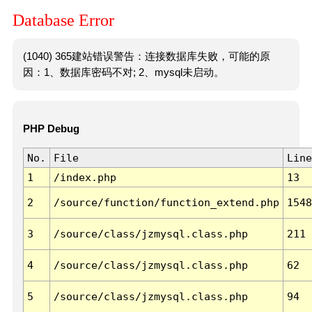
Database Error
(1040) 365建站错误警告：连接数据库失败，可能的原
因：1、数据库密码不对; 2、mysql未启动。
PHP Debug
No.
File
Line
1
/index.php
13
2
/source/function/function_extend.php
1548
3
/source/class/jzmysql.class.php
211
4
/source/class/jzmysql.class.php
62
5
/source/class/jzmysql.class.php
94