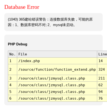
Database Error
(1040) 365建站错误警告：连接数据库失败，可能的原
因：1、数据库密码不对; 2、mysql未启动。
PHP Debug
No.
File
Line
1
/index.php
14
2
/source/function/function_extend.php
324
3
/source/class/jzmysql.class.php
211
4
/source/class/jzmysql.class.php
62
5
/source/class/jzmysql.class.php
94
6
/source/class/jzmysql.class.php
76