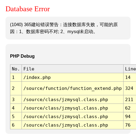
Database Error
(1040) 365建站错误警告：连接数据库失败，可能的原
因：1、数据库密码不对; 2、mysql未启动。
PHP Debug
No.
File
Line
1
/index.php
14
2
/source/function/function_extend.php
324
3
/source/class/jzmysql.class.php
211
4
/source/class/jzmysql.class.php
62
5
/source/class/jzmysql.class.php
94
6
/source/class/jzmysql.class.php
76