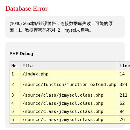
Database Error
(1040) 365建站错误警告：连接数据库失败，可能的原
因：1、数据库密码不对; 2、mysql未启动。
PHP Debug
No.
File
Line
1
/index.php
14
2
/source/function/function_extend.php
324
3
/source/class/jzmysql.class.php
211
4
/source/class/jzmysql.class.php
62
5
/source/class/jzmysql.class.php
94
6
/source/class/jzmysql.class.php
76