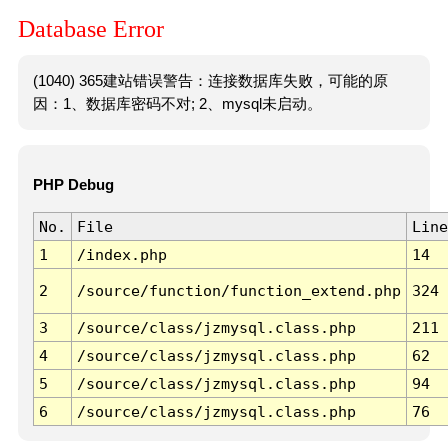
Database Error
(1040) 365建站错误警告：连接数据库失败，可能的原
因：1、数据库密码不对; 2、mysql未启动。
PHP Debug
No.
File
Line
1
/index.php
14
2
/source/function/function_extend.php
324
3
/source/class/jzmysql.class.php
211
4
/source/class/jzmysql.class.php
62
5
/source/class/jzmysql.class.php
94
6
/source/class/jzmysql.class.php
76