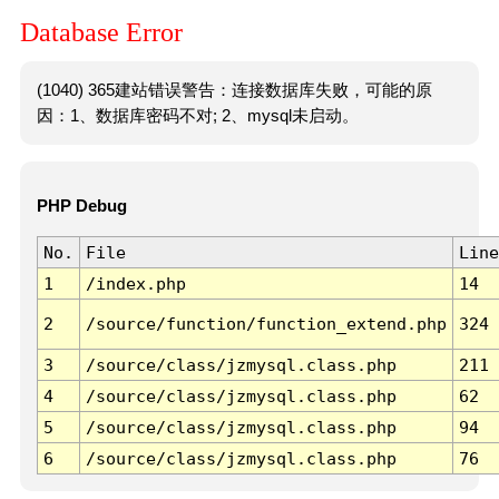
Database Error
(1040) 365建站错误警告：连接数据库失败，可能的原
因：1、数据库密码不对; 2、mysql未启动。
PHP Debug
No.
File
Line
1
/index.php
14
2
/source/function/function_extend.php
324
3
/source/class/jzmysql.class.php
211
4
/source/class/jzmysql.class.php
62
5
/source/class/jzmysql.class.php
94
6
/source/class/jzmysql.class.php
76