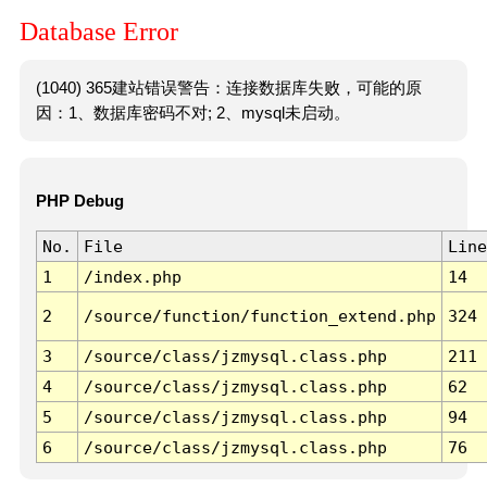
Database Error
(1040) 365建站错误警告：连接数据库失败，可能的原
因：1、数据库密码不对; 2、mysql未启动。
PHP Debug
No.
File
Line
1
/index.php
14
2
/source/function/function_extend.php
324
3
/source/class/jzmysql.class.php
211
4
/source/class/jzmysql.class.php
62
5
/source/class/jzmysql.class.php
94
6
/source/class/jzmysql.class.php
76